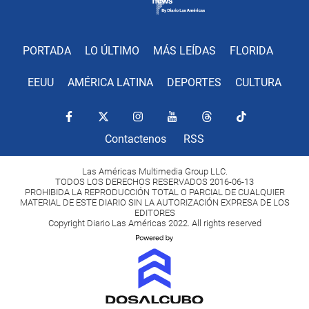
PORTADA
LO ÚLTIMO
MÁS LEÍDAS
FLORIDA
EEUU
AMÉRICA LATINA
DEPORTES
CULTURA
Contactenos
RSS
Las Américas Multimedia Group LLC.
TODOS LOS DERECHOS RESERVADOS 2016-06-13
PROHIBIDA LA REPRODUCCIÓN TOTAL O PARCIAL DE CUALQUIER
MATERIAL DE ESTE DIARIO SIN LA AUTORIZACIÓN EXPRESA DE LOS
EDITORES
Copyright Diario Las Américas 2022. All rights reserved