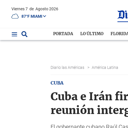
Viernes 7
de
Agosto 2026
87°F MIAMI
PORTADA
LO ÚLTIMO
FLORID
Diario las Américas
>
América Latina
CUBA
Cuba e Irán f
reunión inte
El gobernante cubano Raúl Cast