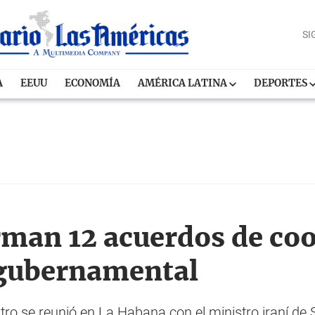
SI
A
EEUU
ECONOMÍA
AMÉRICA LATINA
DEPORTES
irman 12 acuerdos de co
rgubernamental
ro se reunió en La Habana con el ministro iraní de 