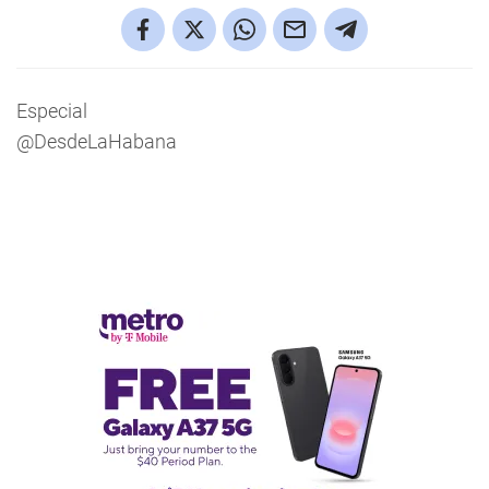
Especial
@DesdeLaHabana