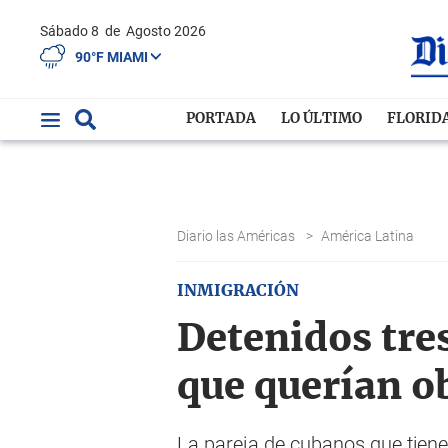
Sábado 8
de
Agosto 2026
90°F MIAMI
PORTADA
LO ÚLTIMO
FLORID
Diario las Américas
>
América Latina
INMIGRACIÓN
Detenidos tre
que querían o
La pareja de cubanos que tienen