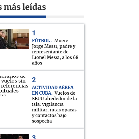
s más leídas
FÚTBOL
Muere
Jorge Messi, padre y
representante de
Lionel Messi, a los 68
años
ACTIVIDAD AÉREA
EN CUBA
Vuelos de
EEUU alrededor de la
isla: vigilancia
militar, rutas opacas
y contactos bajo
sospecha