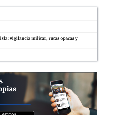
sla: vigilancia militar, rutas opacas y
s
opias