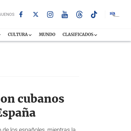
GUENOS
CULTURA
MUNDO
CLASIFICADOS
 con cubanos
 España
 de los españoles, mientras la