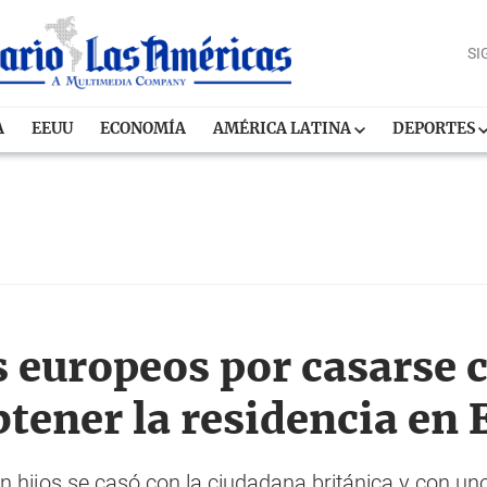
SI
A
EEUU
ECONOMÍA
AMÉRICA LATINA
DEPORTES
s europeos por casarse
btener la residencia en
 hijos se casó con la ciudadana británica y con uno