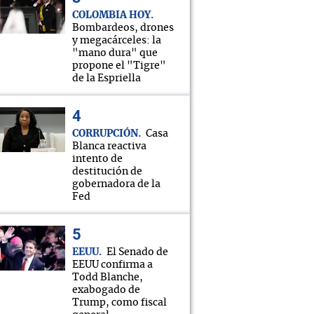
COLOMBIA HOY
Bombardeos, drones
y megacárceles: la
"mano dura" que
propone el "Tigre"
de la Espriella
CORRUPCIÓN
Casa
Blanca reactiva
intento de
destitución de
gobernadora de la
Fed
EEUU
El Senado de
EEUU confirma a
Todd Blanche,
exabogado de
Trump, como fiscal