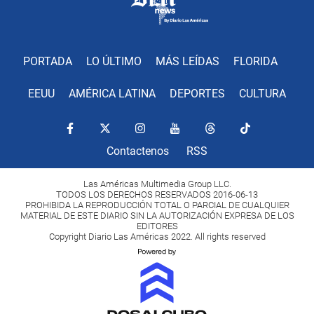
PORTADA
LO ÚLTIMO
MÁS LEÍDAS
FLORIDA
EEUU
AMÉRICA LATINA
DEPORTES
CULTURA
Contactenos
RSS
Las Américas Multimedia Group LLC.
TODOS LOS DERECHOS RESERVADOS 2016-06-13
PROHIBIDA LA REPRODUCCIÓN TOTAL O PARCIAL DE CUALQUIER
MATERIAL DE ESTE DIARIO SIN LA AUTORIZACIÓN EXPRESA DE LOS
EDITORES
Copyright Diario Las Américas 2022. All rights reserved