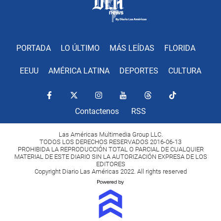
PORTADA
LO ÚLTIMO
MÁS LEÍDAS
FLORIDA
EEUU
AMÉRICA LATINA
DEPORTES
CULTURA
Contactenos
RSS
Las Américas Multimedia Group LLC.
TODOS LOS DERECHOS RESERVADOS 2016-06-13
PROHIBIDA LA REPRODUCCIÓN TOTAL O PARCIAL DE CUALQUIER
MATERIAL DE ESTE DIARIO SIN LA AUTORIZACIÓN EXPRESA DE LOS
EDITORES
Copyright Diario Las Américas 2022. All rights reserved