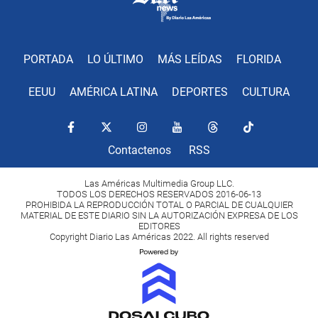
PORTADA
LO ÚLTIMO
MÁS LEÍDAS
FLORIDA
EEUU
AMÉRICA LATINA
DEPORTES
CULTURA
Contactenos
RSS
Las Américas Multimedia Group LLC.
TODOS LOS DERECHOS RESERVADOS 2016-06-13
PROHIBIDA LA REPRODUCCIÓN TOTAL O PARCIAL DE CUALQUIER
MATERIAL DE ESTE DIARIO SIN LA AUTORIZACIÓN EXPRESA DE LOS
EDITORES
Copyright Diario Las Américas 2022. All rights reserved