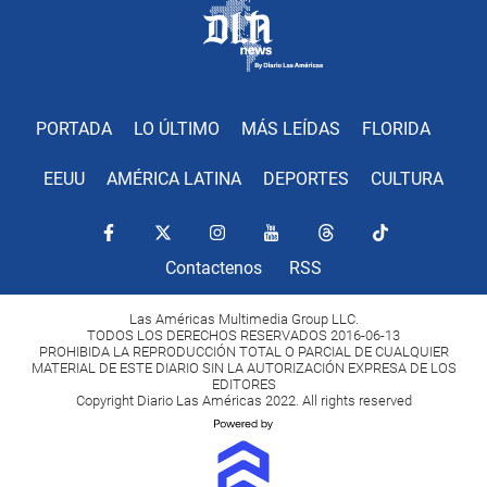
PORTADA
LO ÚLTIMO
MÁS LEÍDAS
FLORIDA
EEUU
AMÉRICA LATINA
DEPORTES
CULTURA
Contactenos
RSS
Las Américas Multimedia Group LLC.
TODOS LOS DERECHOS RESERVADOS 2016-06-13
PROHIBIDA LA REPRODUCCIÓN TOTAL O PARCIAL DE CUALQUIER
MATERIAL DE ESTE DIARIO SIN LA AUTORIZACIÓN EXPRESA DE LOS
EDITORES
Copyright Diario Las Américas 2022. All rights reserved