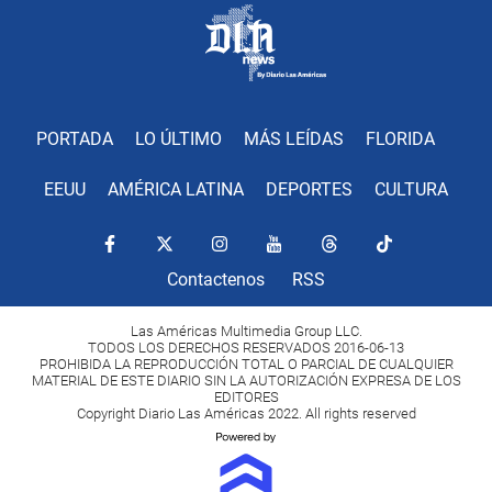
PORTADA
LO ÚLTIMO
MÁS LEÍDAS
FLORIDA
EEUU
AMÉRICA LATINA
DEPORTES
CULTURA
Contactenos
RSS
Las Américas Multimedia Group LLC.
TODOS LOS DERECHOS RESERVADOS 2016-06-13
PROHIBIDA LA REPRODUCCIÓN TOTAL O PARCIAL DE CUALQUIER
MATERIAL DE ESTE DIARIO SIN LA AUTORIZACIÓN EXPRESA DE LOS
EDITORES
Copyright Diario Las Américas 2022. All rights reserved