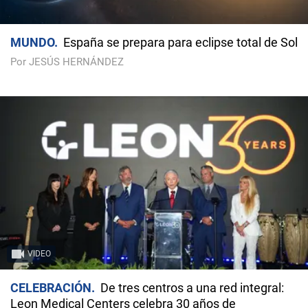
MUNDO
España se prepara para eclipse total de Sol
Por JESÚS HERNÁNDEZ
VIDEO
CELEBRACIÓN
De tres centros a una red integral:
Leon Medical Centers celebra 30 años de