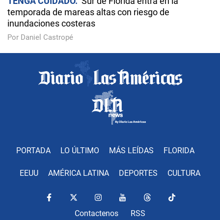
TENGA CUIDADO
Sur de Florida entra en la
temporada de mareas altas con riesgo de
inundaciones costeras
Por Daniel Castropé
PORTADA
LO ÚLTIMO
MÁS LEÍDAS
FLORIDA
EEUU
AMÉRICA LATINA
DEPORTES
CULTURA
Contactenos
RSS