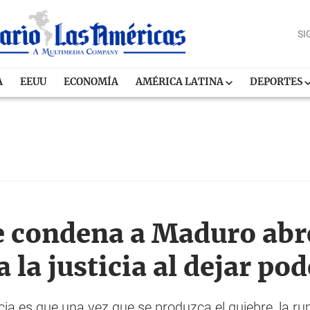
SI
A
EEUU
ECONOMÍA
AMÉRICA LATINA
DEPORTES
ue condena a Maduro abr
 la justicia al dejar pod
ia es que una vez que se produzca el quiebre, la ru