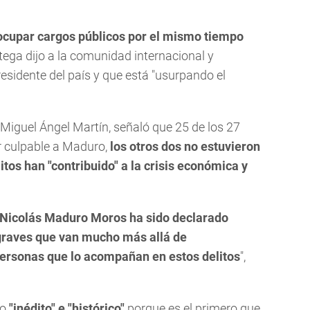
a ocupar cargos públicos por el mismo tiempo
rtega dijo a la comunidad internacional y
sidente del país y que está "usurpando el
, Miguel Ángel Martín, señaló que 25 de los 27
 culpable a Maduro,
los otros dos no estuvieron
tos han "contribuido" a la crisis económica y
o, Nicolás Maduro Moros ha sido declarado
graves que van mucho más allá de
 personas que lo acompañan en estos delitos
",
mo
"inédito" e "histórico"
porque es el primero que