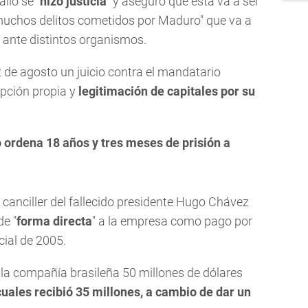
llo se "
hizo justicia
" y aseguró que esta va a ser
muchos delitos cometidos por Maduro" que va a
 ante distintos organismos.
2 de agosto un juicio contra el mandatario
upción propia y
legitimación de capitales por su
o ordena 18 años y tres meses de prisión a
anciller del fallecido presidente Hugo Chávez
e "
forma directa
" a la empresa como pago por
ial de 2005.
a la compañía brasileña 50 millones de dólares
cuales recibió 35 millones, a cambio de dar un