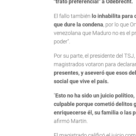
"trato preferencial" a Odebrecht.
El fallo también
lo inhabilita par
que dure la condena
, por lo que O
venezolana que Maduro no es el pre
poder".
Por su parte, el presidente del TSJ
magistrados votaron para declarar
presentes, y aseveró que esos deli
social que vive el país.
"
Esto no ha sido un juicio polític
culpable porque cometió delitos 
enriquecerse él, su familia o las
afirmó Martín.
El magistrado calificó el juicio co