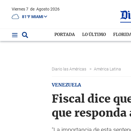
Viernes 7
de
Agosto 2026
81°F MIAMI
PORTADA
LO ÚLTIMO
FLORID
Diario las Américas
>
América Latina
VENEZUELA
Fiscal dice q
que responda a
"La importancia de esta sentenc