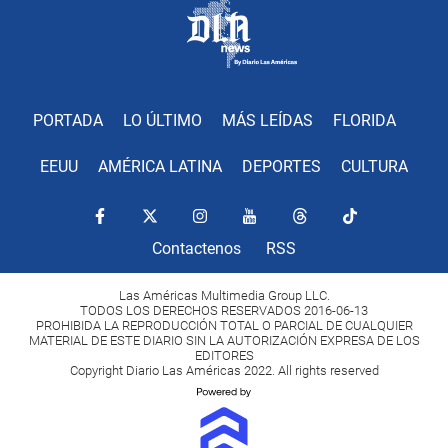
PORTADA
LO ÚLTIMO
MÁS LEÍDAS
FLORIDA
EEUU
AMÉRICA LATINA
DEPORTES
CULTURA
Contactenos
RSS
Las Américas Multimedia Group LLC.
TODOS LOS DERECHOS RESERVADOS 2016-06-13
PROHIBIDA LA REPRODUCCIÓN TOTAL O PARCIAL DE CUALQUIER
MATERIAL DE ESTE DIARIO SIN LA AUTORIZACIÓN EXPRESA DE LOS
EDITORES
Copyright Diario Las Américas 2022. All rights reserved