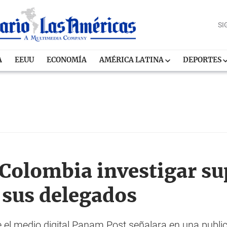
SI
A
EEUU
ECONOMÍA
AMÉRICA LATINA
DEPORTES
 Colombia investigar s
 sus delegados
ue el medio digital Panam Post señalara en una publ