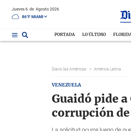
Jueves 6
de
Agosto 2026
86°F MIAMI
PORTADA
LO ÚLTIMO
FLORID
Diario las Américas
>
América Latina
VENEZUELA
Guaidó pide a
corrupción de
La solicitud ocurre luego de q