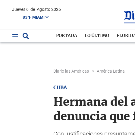
Jueves 6
de
Agosto 2026
83°F MIAMI
PORTADA
LO ÚLTIMO
FLORID
Diario las Américas
>
América Latina
CUBA
Hermana del a
denuncia que 
Con justificaciones presuntame