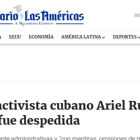
SI
A
EEUU
ECONOMÍA
AMÉRICA LATINA
DEPORTES
ctivista cubano Ariel R
fue despedida
nte administrativas y "con mentiras, omisiones de m