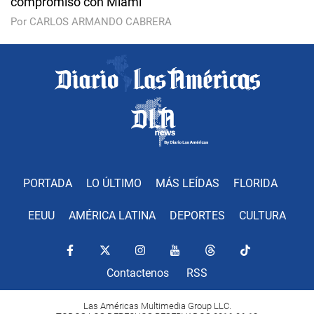
compromiso con Miami
Por CARLOS ARMANDO CABRERA
PORTADA
LO ÚLTIMO
MÁS LEÍDAS
FLORIDA
EEUU
AMÉRICA LATINA
DEPORTES
CULTURA
Contactenos
RSS
Las Américas Multimedia Group LLC.