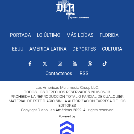
PORTADA
LO ÚLTIMO
MÁS LEÍDAS
FLORIDA
EEUU
AMÉRICA LATINA
DEPORTES
CULTURA
Contactenos
RSS
Las Américas Multimedia Group LLC.
TODOS LOS DERECHOS RESERVADOS 2016-06-13
PROHIBIDA LA REPRODUCCIÓN TOTAL O PARCIAL DE CUALQUIER
MATERIAL DE ESTE DIARIO SIN LA AUTORIZACIÓN EXPRESA DE LOS
EDITORES
Copyright Diario Las Américas 2022. All rights reserved