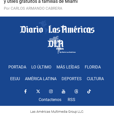
y útiles gratuitos a familias de Miami
Por CARLOS ARMANDO CABRERA
PORTADA
LO ÚLTIMO
MÁS LEÍDAS
FLORIDA
EEUU
AMÉRICA LATINA
DEPORTES
CULTURA
Contactenos
RSS
Las Américas Multimedia Group LLC.