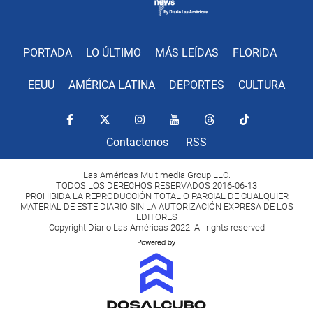
PORTADA
LO ÚLTIMO
MÁS LEÍDAS
FLORIDA
EEUU
AMÉRICA LATINA
DEPORTES
CULTURA
Contactenos
RSS
Las Américas Multimedia Group LLC.
TODOS LOS DERECHOS RESERVADOS 2016-06-13
PROHIBIDA LA REPRODUCCIÓN TOTAL O PARCIAL DE CUALQUIER
MATERIAL DE ESTE DIARIO SIN LA AUTORIZACIÓN EXPRESA DE LOS
EDITORES
Copyright Diario Las Américas 2022. All rights reserved