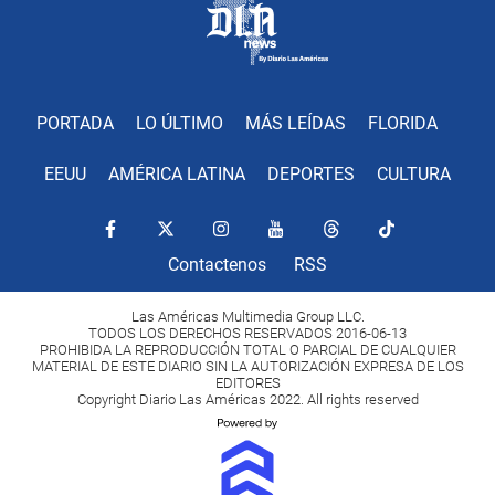
PORTADA
LO ÚLTIMO
MÁS LEÍDAS
FLORIDA
EEUU
AMÉRICA LATINA
DEPORTES
CULTURA
Contactenos
RSS
Las Américas Multimedia Group LLC.
TODOS LOS DERECHOS RESERVADOS 2016-06-13
PROHIBIDA LA REPRODUCCIÓN TOTAL O PARCIAL DE CUALQUIER
MATERIAL DE ESTE DIARIO SIN LA AUTORIZACIÓN EXPRESA DE LOS
EDITORES
Copyright Diario Las Américas 2022. All rights reserved