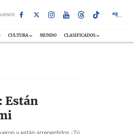
GUENOS
CULTURA
MUNDO
CLASIFICADOS
: Están
mi
fueron y están arrepentidos.¿Tú