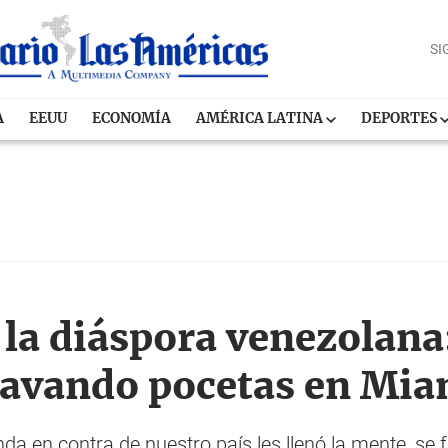
SI
A
EEUU
ECONOMÍA
AMÉRICA LATINA
DEPORTES
la diáspora venezolana
lavando pocetas en Mia
a en contra de nuestro país les llenó la mente, se 