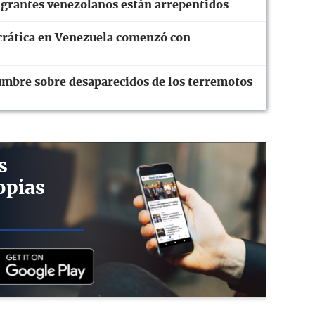
rantes venezolanos están arrepentidos
crática en Venezuela comenzó con
dumbre sobre desaparecidos de los terremotos
s
opias