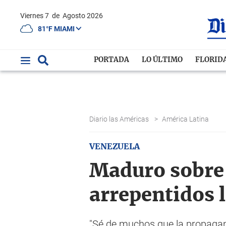
Viernes 7
de
Agosto 2026
81°F MIAMI
PORTADA
LO ÚLTIMO
FLORID
Diario las Américas
>
América Latina
VENEZUELA
Maduro sobre 
arrepentidos 
"Sé de muchos que la propagand