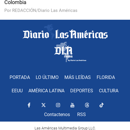
Colombia
Por REDACCIÓN/Diario Las Américas
PORTADA
LO ÚLTIMO
MÁS LEÍDAS
FLORIDA
EEUU
AMÉRICA LATINA
DEPORTES
CULTURA
Contactenos
RSS
Las Américas Multimedia Group LLC.