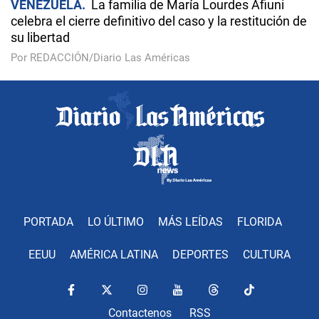
VENEZUELA
La familia de María Lourdes Afiuni
celebra el cierre definitivo del caso y la restitución de
su libertad
Por REDACCIÓN/Diario Las Américas
PORTADA
LO ÚLTIMO
MÁS LEÍDAS
FLORIDA
EEUU
AMÉRICA LATINA
DEPORTES
CULTURA
Contactenos
RSS