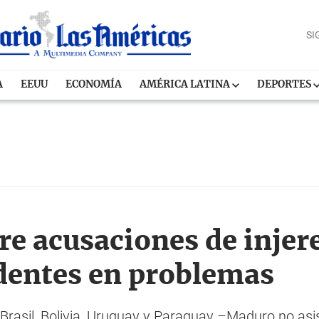
SI
A
EEUU
ECONOMÍA
AMÉRICA LATINA
DEPORTES
re acusaciones de injer
identes en problemas
Brasil, Bolivia, Uruguay y Paraguay –Maduro no asis