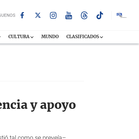
GUENOS
CULTURA
MUNDO
CLASIFICADOS
encia y apoyo
tió tal como se preveía–