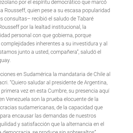
ezolano por el espíritu democrático que marcó
lma Rousseff, quien pese a su escasa popularidad
 consultas– recibió el saludo de Tabaré
sseff por la lealtad institucional, la
gridad personal con que gobierna, porque
 complejidades inherentes a su investidura y al
stamos junto a usted, compañera”, saludó el
guay.
cciones en Sudamérica la mandataria de Chile al
cri. “Quiero saludar al presidente de Argentina,
r primera vez en esta Cumbre, su presencia aquí
en Venezuela son la prueba elocuente de la
mocracias sudamericanas, de la capacidad que
, para encausar las demandas de nuestros
lidad y satisfacción que la alternancia en el
la democracia, se produce sin sobresaltos”.