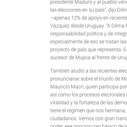
presidente Maduro y al pueblo ven
las elecciones en su país”, dijo Di
–apenas 12% de apoyo en recientes
Vázquez desde Uruguay. “A Dilma Rou
responsabilidad política y de inte
especialmente de eso se tratan las
proyecto de país que representa. E
sucesor de Mujica al frente de Uru
También aludió a las recientes ele
pronunciarse sobre el triunfo de Ma
Mauricio Macri, quien participa po
así como los procesos electorales 
vitalidad y la fortaleza de las de
tiene el régimen que nos hermana
ciudadanos. Vemos con gran tranqui
poder, ese principio tan básico de 