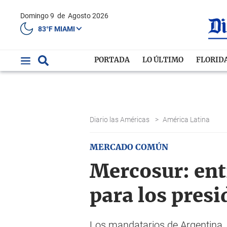
Domingo 9
de
Agosto 2026
83°F MIAMI
PORTADA
LO ÚLTIMO
FLORID
Diario las Américas
>
América Latina
MERCADO COMÚN
Mercosur: ent
para los pres
Los mandatarios de Argentina, 