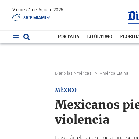
Viernes 7
de
Agosto 2026
85°F MIAMI
PORTADA
LO ÚLTIMO
FLORID
Diario las Américas
>
América Latina
MÉXICO
Mexicanos pi
violencia
Los cárteles de droga que se pe