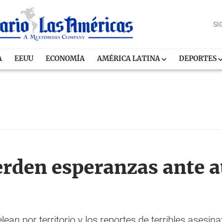
SI
A
EEUU
ECONOMÍA
AMÉRICA LATINA
DEPORTES
erden esperanzas ante 
lean por territorio y los reportes de terribles ases