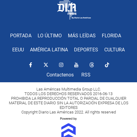
PORTADA
LO ÚLTIMO
MÁS LEÍDAS
FLORIDA
EEUU
AMÉRICA LATINA
DEPORTES
CULTURA
Contactenos
RSS
Las Américas Multimedia Group LLC.
TODOS LOS DERECHOS RESERVADOS 2016-06-13
PROHIBIDA LA REPRODUCCIÓN TOTAL O PARCIAL DE CUALQUIER
MATERIAL DE ESTE DIARIO SIN LA AUTORIZACIÓN EXPRESA DE LOS
EDITORES
Copyright Diario Las Américas 2022. All rights reserved