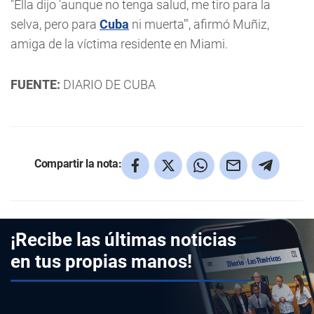
"Ella dijo 'aunque no tenga salud, me tiro para la
selva, pero para
Cuba
ni muerta'", afirmó Muñiz,
amiga de la víctima residente en Miami.
FUENTE:
DIARIO DE CUBA
Compartir la nota:
¡Recibe las últimas noticias
en tus propias manos!