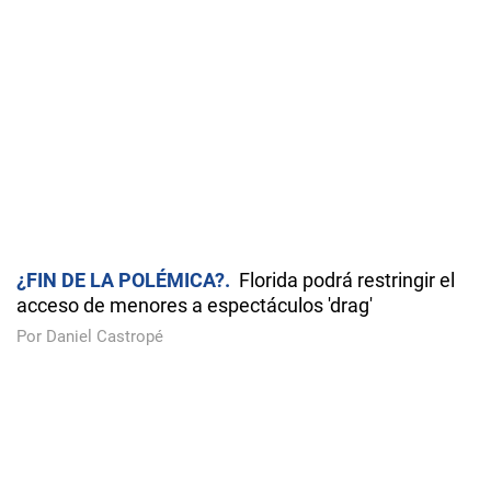
PORTADA
LO ÚLTIMO
MÁS LEÍDAS
FLORIDA
EEUU
AMÉRICA LATINA
DEPORTES
CULTURA
Contactenos
RSS
Las Américas Multimedia Group LLC.
TODOS LOS DERECHOS RESERVADOS 2016-06-13
PROHIBIDA LA REPRODUCCIÓN TOTAL O PARCIAL DE CUALQUIER
MATERIAL DE ESTE DIARIO SIN LA AUTORIZACIÓN EXPRESA DE LOS
EDITORES
Copyright Diario Las Américas 2022. All rights reserved