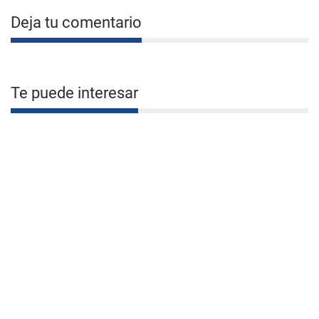
Deja tu comentario
Te puede interesar
INVESTIGACIÓN
Residente de Miami se declara
culpable de amenazar con ejecutar a Marco Rubio y
Kristi Noem
Por REDACCIÓN/Diario Las Américas
SUCESOS
¿Quién era el policía de Doral hallado sin
vida en el suroeste de Miami-Dade?