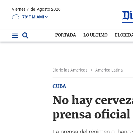
Viernes 7
de
Agosto 2026
79°F MIAMI
PORTADA
LO ÚLTIMO
FLORID
Diario las Américas
>
América Latina
CUBA
No hay cerveza
prensa oficial
La prensa del régimen cubano 