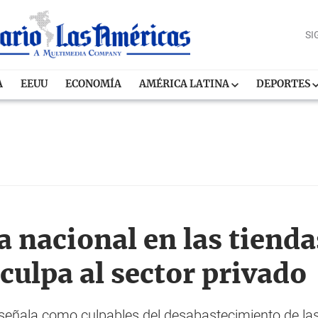
SI
A
EEUU
ECONOMÍA
AMÉRICA LATINA
DEPORTES
 nacional en las tienda
 culpa al sector privado
señala como culpables del desabastecimiento de las