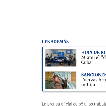
LEE ADEMÁS
HOJA DE R
Miami el "d
Cuba
SANCIONE
Fuerzas Arma
militar
La prensa oficial culpó a los traba