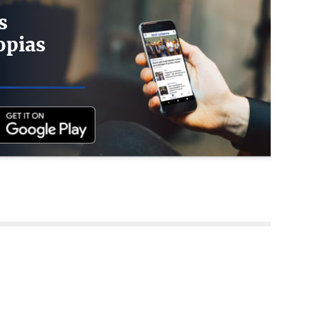
s
opias