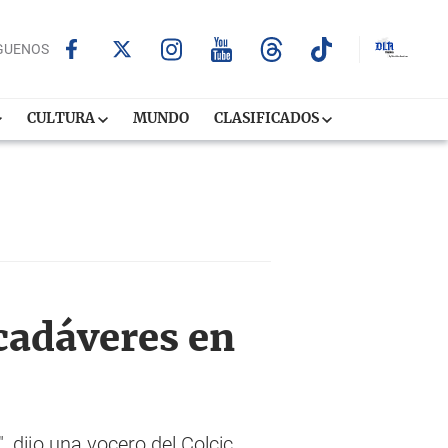
GUENOS
CULTURA
MUNDO
CLASIFICADOS
cadáveres en
 dijo una vocero del Colcic