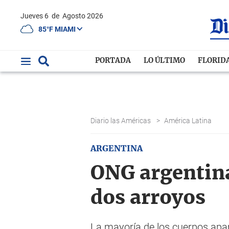
Jueves 6
de
Agosto 2026
85°F MIAMI
PORTADA
LO ÚLTIMO
FLORID
Diario las Américas
>
América Latina
ARGENTINA
ONG argentina
dos arroyos
La mayoría de los cuerpos apare