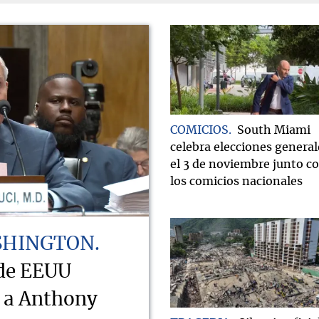
COMICIOS
South Miami
celebra elecciones general
el 3 de noviembre junto c
los comicios nacionales
SHINGTON
 de EEUU
o a Anthony