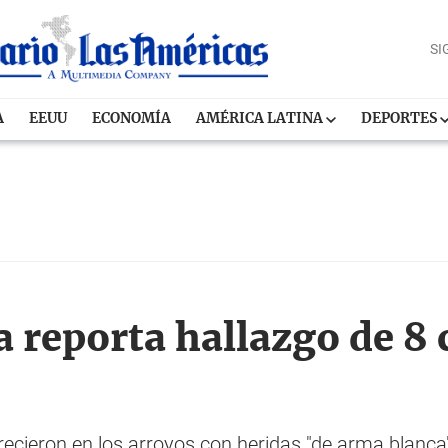
SI
A
EEUU
ECONOMÍA
AMÉRICA LATINA
DEPORTES
 reporta hallazgo de 8 
cieron en los arroyos con heridas "de arma blanca",