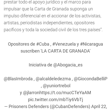
prestar todo el apoyo jurídico y el marco para
impulsar que la Carta de Granada suponga un
impulso diferencial en el accionar de los activistas,
artistas, periodistas independientes, opositores
pacíficos y toda la sociedad civil de los tres países”.
Opositores de
#Cuba
,
#Venezuela
y
#Nicaragua
suscriben 'LA CARTA DE GRANADA'
Iniciativa de
@Abogacia_es
@BlasImbroda
,
@alcaldeledezma
,
@GiocondaBelliP
,
@yuniortrebol
y
@jlarron
https://t.co/mucCTeYaAM
pic.twitter.com/mbTiy6VbTj
— Prisoners Defenders (@CubanDefenders)
April 22,