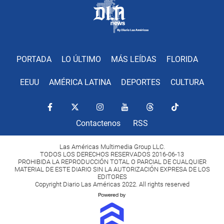
PORTADA
LO ÚLTIMO
MÁS LEÍDAS
FLORIDA
EEUU
AMÉRICA LATINA
DEPORTES
CULTURA
Contactenos
RSS
Las Américas Multimedia Group LLC.
TODOS LOS DERECHOS RESERVADOS 2016-06-13
PROHIBIDA LA REPRODUCCIÓN TOTAL O PARCIAL DE CUALQUIER
MATERIAL DE ESTE DIARIO SIN LA AUTORIZACIÓN EXPRESA DE LOS
EDITORES
Copyright Diario Las Américas 2022. All rights reserved