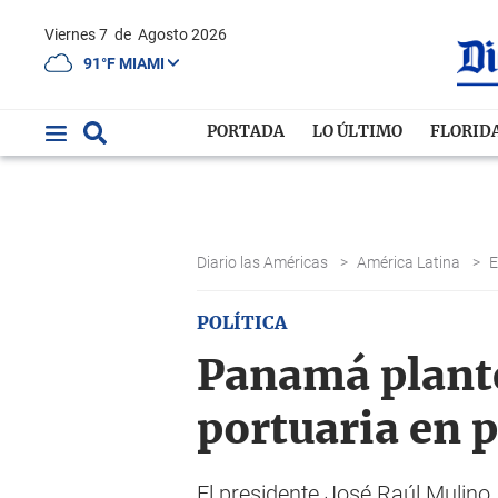
Viernes 7
de
Agosto 2026
91°F MIAMI
PORTADA
LO ÚLTIMO
FLORID
Diario las Américas
>
América Latina
>
POLÍTICA
Panamá plante
portuaria en 
El presidente José Raúl Mulino,