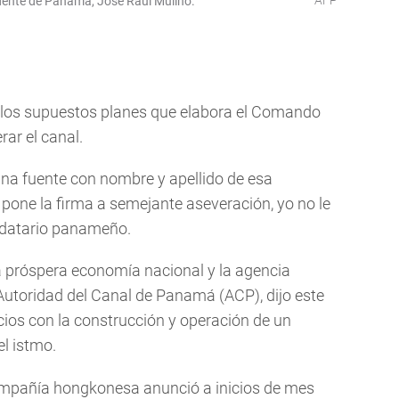
AFP
idente de Panamá, José Raúl Mulino.
e los supuestos planes que elabora el Comando
ar el canal.
na fuente con nombre y apellido de esa
le pone la firma a semejante aseveración, yo no le
ndatario panameño.
a próspera economía nacional y la agencia
Autoridad del Canal de Panamá (ACP), dijo este
ios con la construcción y operación de un
l istmo.
ompañía hongkonesa anunció a inicios de mes