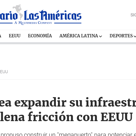
SI
A
EEUU
ECONOMÍA
AMÉRICA LATINA
DEPORTES
EEUU
a expandir su infraest
plena fricción con EEUU
 propuso construir un "megapuerto" para potenciar e