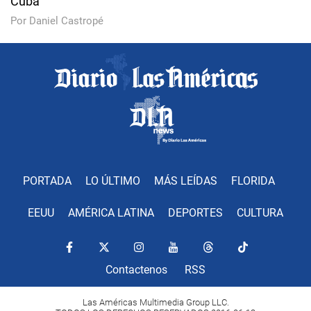
Cuba
Por Daniel Castropé
PORTADA
LO ÚLTIMO
MÁS LEÍDAS
FLORIDA
EEUU
AMÉRICA LATINA
DEPORTES
CULTURA
Contactenos
RSS
Las Américas Multimedia Group LLC.