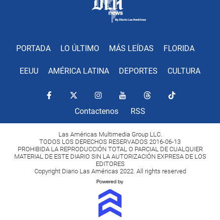
PORTADA
LO ÚLTIMO
MÁS LEÍDAS
FLORIDA
EEUU
AMÉRICA LATINA
DEPORTES
CULTURA
Contactenos
RSS
Las Américas Multimedia Group LLC.
TODOS LOS DERECHOS RESERVADOS 2016-06-13
PROHIBIDA LA REPRODUCCIÓN TOTAL O PARCIAL DE CUALQUIER
MATERIAL DE ESTE DIARIO SIN LA AUTORIZACIÓN EXPRESA DE LOS
EDITORES
Copyright Diario Las Américas 2022. All rights reserved