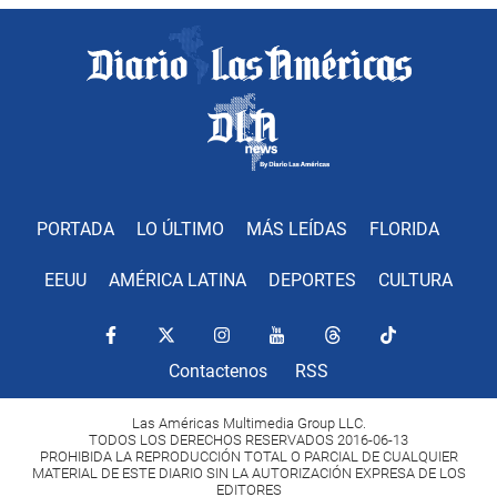
PORTADA
LO ÚLTIMO
MÁS LEÍDAS
FLORIDA
EEUU
AMÉRICA LATINA
DEPORTES
CULTURA
Contactenos
RSS
Las Américas Multimedia Group LLC.
TODOS LOS DERECHOS RESERVADOS 2016-06-13
PROHIBIDA LA REPRODUCCIÓN TOTAL O PARCIAL DE CUALQUIER
MATERIAL DE ESTE DIARIO SIN LA AUTORIZACIÓN EXPRESA DE LOS
EDITORES