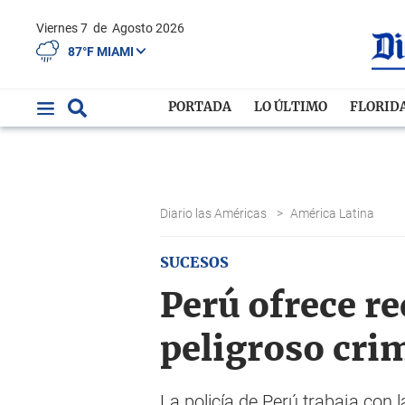
Viernes 7
de
Agosto 2026
87°F MIAMI
PORTADA
LO ÚLTIMO
FLORID
Diario las Américas
>
América Latina
SUCESOS
Perú ofrece r
peligroso cri
La policía de Perú trabaja con l