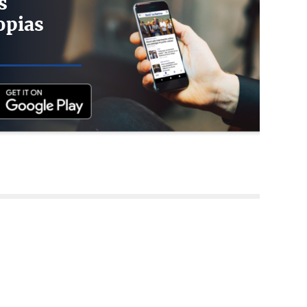
s
opias