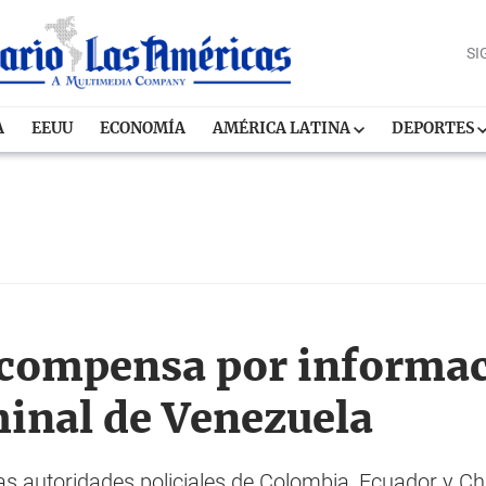
SI
A
EEUU
ECONOMÍA
AMÉRICA LATINA
DEPORTES
ecompensa por informac
minal de Venezuela
as autoridades policiales de Colombia, Ecuador y Chil