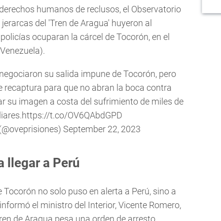
derechos humanos de reclusos, el Observatorio
jerarcas del 'Tren de Aragua' huyeron al
 policías ocuparan la cárcel de Tocorón, en el
 Venezuela).
s negociaron su salida impune de Tocorón, pero
e recaptura para que no abran la boca contra
r su imagen a costa del sufrimiento de miles de
iares.
https://t.co/OV6QAbdGPD
 (@oveprisiones)
September 22, 2023
a llegar a Perú
e Tocorón no solo puso en alerta a Perú, sino a
informó el ministro del Interior, Vicente Romero,
 Tren de Aragua pesa una orden de arresto