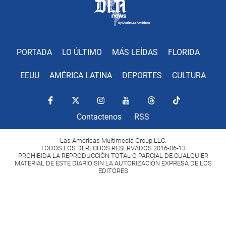
PORTADA
LO ÚLTIMO
MÁS LEÍDAS
FLORIDA
EEUU
AMÉRICA LATINA
DEPORTES
CULTURA
Contactenos
RSS
Las Américas Multimedia Group LLC.
TODOS LOS DERECHOS RESERVADOS 2016-06-13
PROHIBIDA LA REPRODUCCIÓN TOTAL O PARCIAL DE CUALQUIER
MATERIAL DE ESTE DIARIO SIN LA AUTORIZACIÓN EXPRESA DE LOS
EDITORES
Copyright Diario Las Américas 2022. All rights reserved