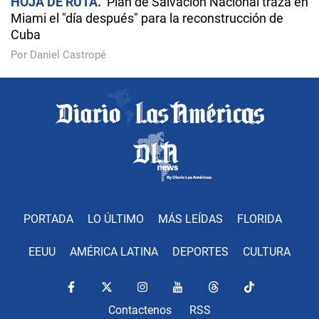
HOJA DE RUTA
Plan de Salvación Nacional traza en
Miami el "día después" para la reconstrucción de
Cuba
Por Daniel Castropé
PORTADA
LO ÚLTIMO
MÁS LEÍDAS
FLORIDA
EEUU
AMÉRICA LATINA
DEPORTES
CULTURA
Contactenos
RSS