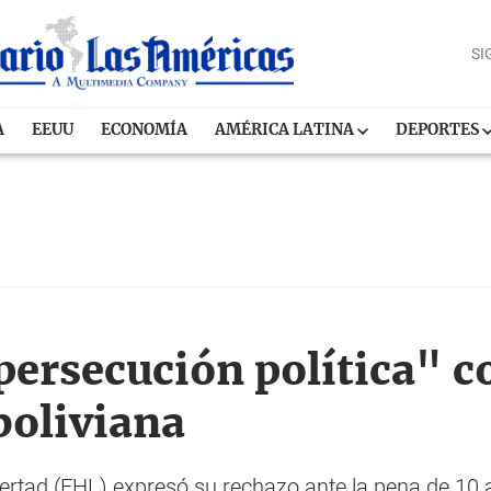
SI
A
EEUU
ECONOMÍA
AMÉRICA LATINA
DEPORTES
ersecución política" c
boliviana
ibertad (FHL) expresó su rechazo ante la pena de 10