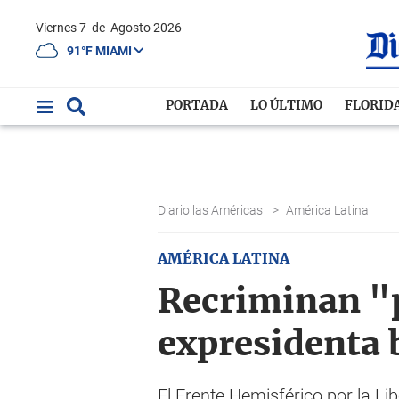
Viernes 7
de
Agosto 2026
91°F MIAMI
PORTADA
LO ÚLTIMO
FLORID
Diario las Américas
>
América Latina
AMÉRICA LATINA
Recriminan "p
expresidenta 
El Frente Hemisférico por la L