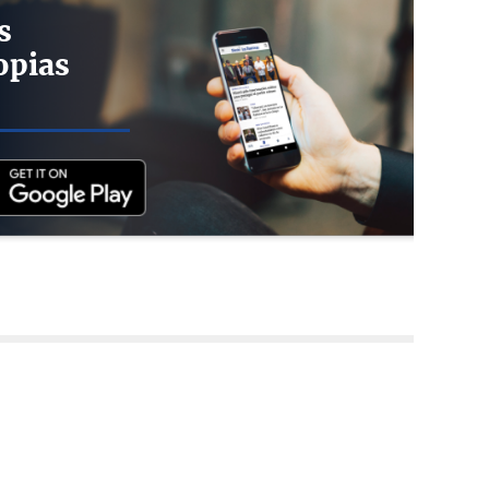
s
opias