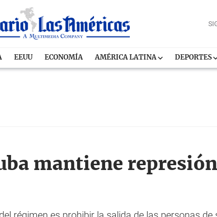
SI
A
EEUU
ECONOMÍA
AMÉRICA LATINA
DEPORTES
uba mantiene represión
del régimen es prohibir la salida de las personas 