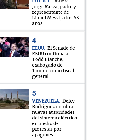
FÚTBOL
Muere
Jorge Messi, padre y
representante de
Lionel Messi, a los 68
años
EEUU
El Senado de
EEUU confirma a
Todd Blanche,
exabogado de
Trump, como fiscal
general
VENEZUELA
Delcy
Rodríguez nombra
nuevas autoridades
del sistema eléctrico
en medio de
protestas por
apagones