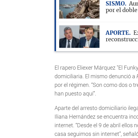
SISMO
Aum
por el dobl
APORTE
E
reconstrucci
El rapero Eliexer Márquez "El Funk
domiciliaria. El mismo denunció a
por el régimen. “Son como dos o tr
han puesto aquí”.
Aparte del arresto domiciliario il
Iliana Hernández se encuentra inc
internet. “Desde el 9 de abril ello
casa seguimos sin internet”, señaló