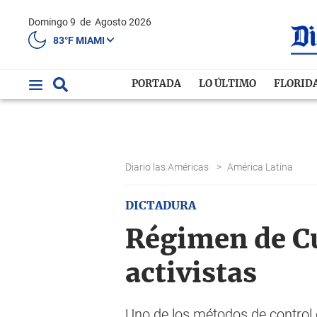
Domingo 9
de
Agosto 2026
83°F MIAMI
PORTADA
LO ÚLTIMO
FLORID
Diario las Américas
>
América Latina
DICTADURA
Régimen de C
activistas
Uno de los métodos de control 