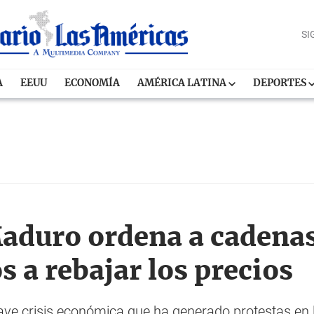
SI
A
EEUU
ECONOMÍA
AMÉRICA LATINA
DEPORTES
aduro ordena a cadenas
 a rebajar los precios
ve crisis económica que ha generado protestas en l