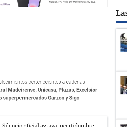
La
blecimientos pertenecientes a cadenas
tral Madeirense, Unicasa, Plazas, Excelsior
os superpermercados Garzon y Sigo
.
Silencio oficial agrava incertidumbre