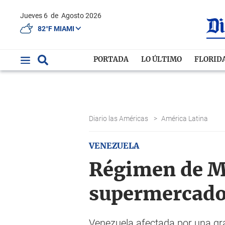
Jueves 6
de
Agosto 2026
82°F MIAMI
PORTADA
LO ÚLTIMO
FLORID
Diario las Américas
>
América Latina
VENEZUELA
Régimen de M
supermercados
Venezuela afectada por una gra