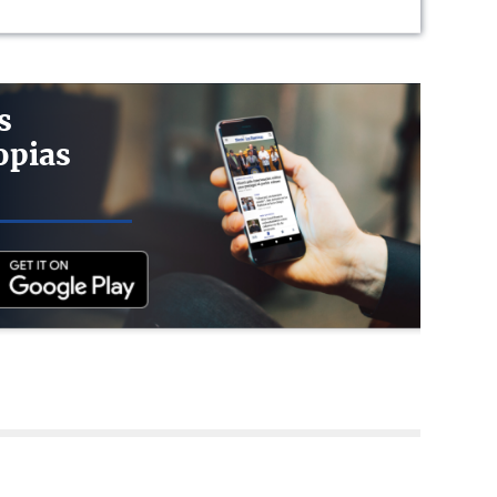
s
opias