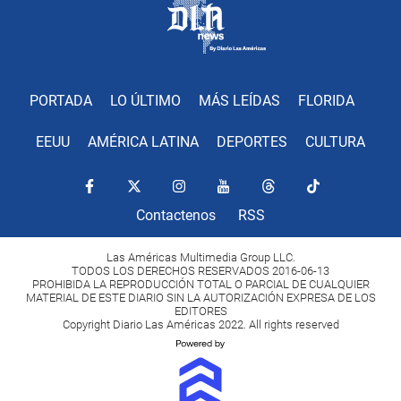
PORTADA
LO ÚLTIMO
MÁS LEÍDAS
FLORIDA
EEUU
AMÉRICA LATINA
DEPORTES
CULTURA
Contactenos
RSS
Las Américas Multimedia Group LLC.
TODOS LOS DERECHOS RESERVADOS 2016-06-13
PROHIBIDA LA REPRODUCCIÓN TOTAL O PARCIAL DE CUALQUIER
MATERIAL DE ESTE DIARIO SIN LA AUTORIZACIÓN EXPRESA DE LOS
EDITORES
Copyright Diario Las Américas 2022. All rights reserved