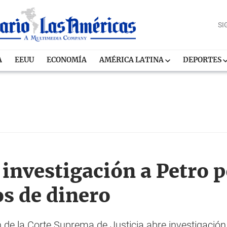
SI
A
EEUU
ECONOMÍA
AMÉRICA LATINA
DEPORTES
investigación a Petro po
os de dinero
n de la Corte Suprema de Justicia abre investigació