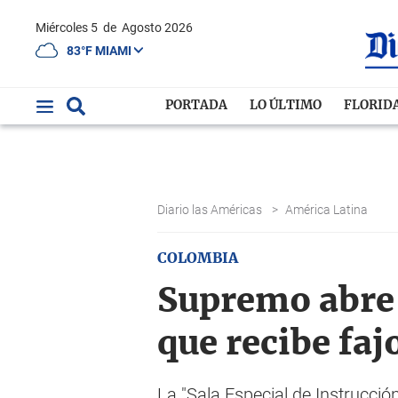
Miércoles 5
de
Agosto 2026
83°F MIAMI
PORTADA
LO ÚLTIMO
FLORID
Diario las Américas
>
América Latina
COLOMBIA
Supremo abre 
que recibe faj
La "Sala Especial de Instrucció