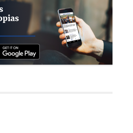
s
opias