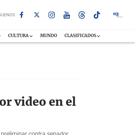
GUENOS
CULTURA
MUNDO
CLASIFICADOS
r video en el
n preliminar contra senador