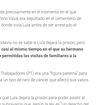
rida precisamente en el momento en el que
como Vavá, era sepultado en el cementerio de
onde vivía Lula antes de ser arrestado el
odavía no se sabe si Lula dejará la prisión, pero
ó casi al mismo tiempo en el que su hermano
permitidas las visitas de familiares a la
s Trabajadores (PT) era una "figura paterna" para
ra un tipo de raro de cáncer que afectó sus vasos
 que Lula dejara la prisión para poder asistir al
y subrayaron que, según la ley, es "un derecho del