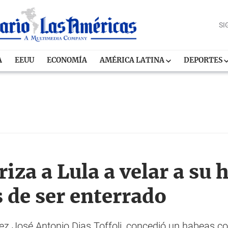
SI
A
EEUU
ECONOMÍA
AMÉRICA LATINA
DEPORTES
iza a Lula a velar a su
 de ser enterrado
uez José Antonio Dias Toffoli, concedió un habeas cor