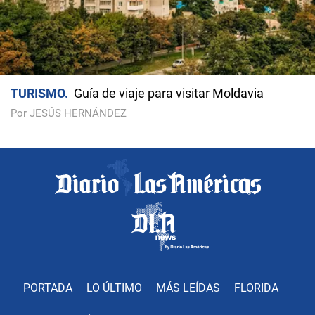
TURISMO
Guía de viaje para visitar Moldavia
Por JESÚS HERNÁNDEZ
PORTADA
LO ÚLTIMO
MÁS LEÍDAS
FLORIDA