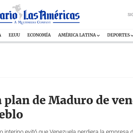
SI
A
EEUU
ECONOMÍA
AMÉRICA LATINA
DEPORTES
a plan de Maduro de ve
ueblo
o interino evitó que Venezuela perdiera la empresa