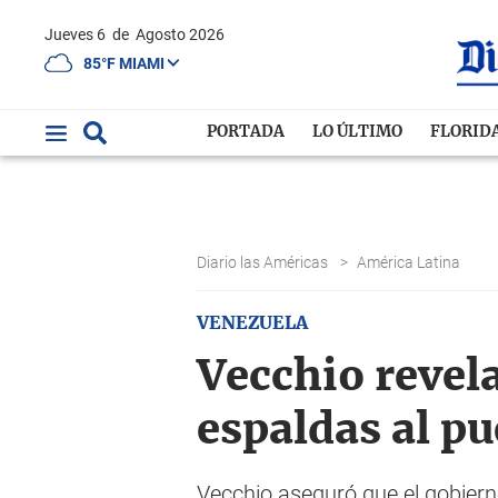
Jueves 6
de
Agosto 2026
85°F MIAMI
PORTADA
LO ÚLTIMO
FLORID
Diario las Américas
>
América Latina
VENEZUELA
Vecchio revel
espaldas al p
Vecchio aseguró que el gobiern