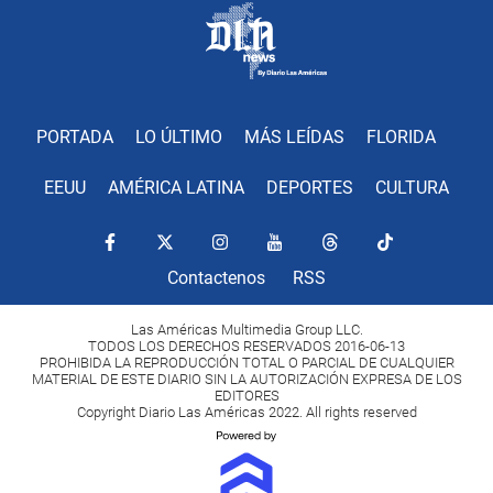
PORTADA
LO ÚLTIMO
MÁS LEÍDAS
FLORIDA
EEUU
AMÉRICA LATINA
DEPORTES
CULTURA
Contactenos
RSS
Las Américas Multimedia Group LLC.
TODOS LOS DERECHOS RESERVADOS 2016-06-13
PROHIBIDA LA REPRODUCCIÓN TOTAL O PARCIAL DE CUALQUIER
MATERIAL DE ESTE DIARIO SIN LA AUTORIZACIÓN EXPRESA DE LOS
EDITORES
Copyright Diario Las Américas 2022. All rights reserved