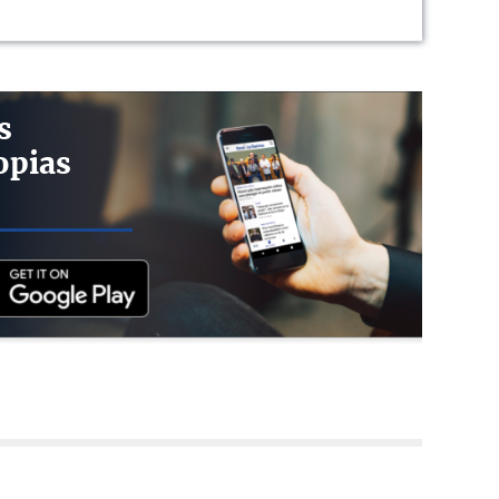
s
opias