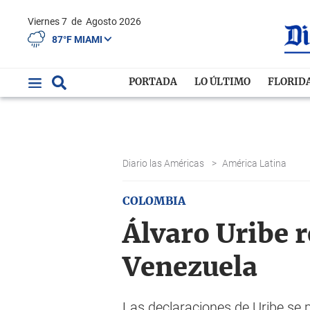
Viernes 7
de
Agosto 2026
87°F MIAMI
PORTADA
LO ÚLTIMO
FLORID
Diario las Américas
>
América Latina
COLOMBIA
Álvaro Uribe 
Venezuela
Las declaraciones de Uribe se p