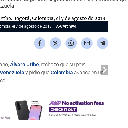
ezuela
ombia, el 7 de agosto de 2018
AP/Archivo
iano,
Álvaro Uribe
, rechazó que su país
Venezuela
y pidió que
Colombia
avance en un
ca.