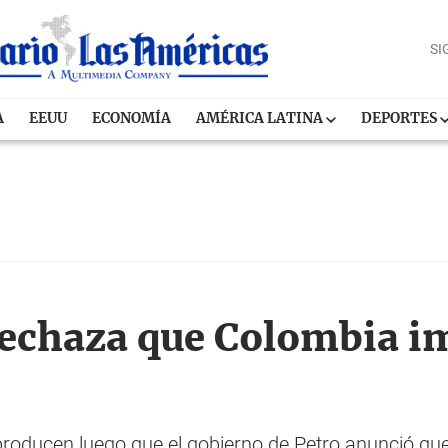
SI
A
EEUU
ECONOMÍA
AMÉRICA LATINA
DEPORTES
rechaza que Colombia i
roducen luego que el gobierno de Petro anunció que 