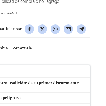
ibilidad de compra o no”, agregó.
radio.com
rtir la nota:
mbia
Venezuela
otra tradición: da su primer discurso ante
a peligrosa