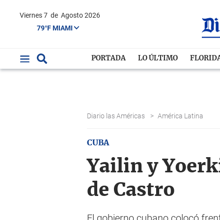
Viernes 7
de
Agosto 2026
79°F MIAMI
PORTADA
LO ÚLTIMO
FLORID
Diario las Américas
>
América Latina
CUBA
Yailin y Yoerk
de Castro
El gobierno cubano colocó frent