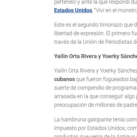
pertenecí y ante la que respondí d
Estados Unidos
, “Viví en el monst
Este es el segundo timonazo que d
libertad de expresión. El primero f
través de la Unión de Periodistas 
Yailin Orta Rivera y Yoerky Sánch
Yailin Orta Rivera y Yoerky Sánche
cubanos
que fueron fogueados bajo
suerte de compendio de programas
arrasada en la que conseguir algo 
preocupación de millones de padre
La hambruna galopante tenía com
impuesto por Estados Unidos; com
productos que venía de la Antigua 