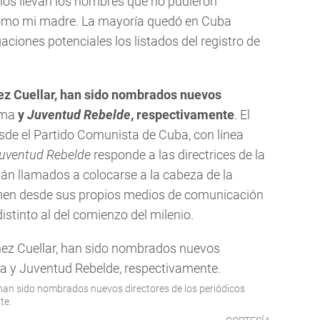
hos llevan los nombres que no pudieron
omo mi madre. La mayoría quedó en Cuba
aciones potenciales los listados del registro de
hez Cuellar, han sido nombrados nuevos
ma
y
Juventud Rebelde
, respectivamente
. El
esde el Partido Comunista de Cuba, con línea
uventud Rebelde
responde a las directrices de la
n llamados a colocarse a la cabeza de la
égimen desde sus propios medios de comunicación
stinto al del comienzo del milenio.
, han sido nombrados nuevos directores de los periódicos
te.