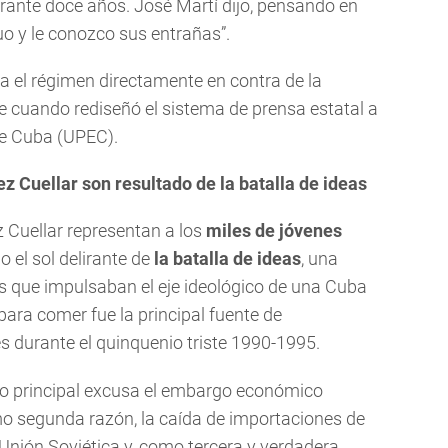
urante doce años. José Martí dijo, pensando en
ruo y le conozco sus entrañas”.
a el régimen directamente en contra de la
ue cuando rediseñó el sistema de prensa estatal a
de Cuba (UPEC).
ez Cuellar son resultado de la batalla de ideas
z Cuellar representan a los
miles de jóvenes
 el sol delirante de
la batalla de ideas
, una
 que impulsaban el eje ideológico de una Cuba
para comer fue la principal fuente de
s durante el quinquenio triste 1990-1995.
o principal excusa el embargo económico
o segunda razón, la caída de importaciones de
Unión Soviética y, como tercera y verdadera