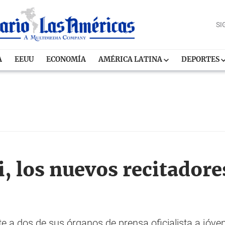
SI
A
EEUU
ECONOMÍA
AMÉRICA LATINA
DEPORTES
i, los nuevos recitador
e a dos de sus órganos de prensa oficialista a jóve