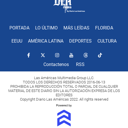
PORTADA
LO ÚLTIMO
MÁS LEÍDAS
FLORIDA
EEUU
AMÉRICA LATINA
DEPORTES
CULTURA
Contactenos
RSS
Las Américas Multimedia Group LLC.
TODOS LOS DERECHOS RESERVADOS 2016-06-13
PROHIBIDA LA REPRODUCCIÓN TOTAL O PARCIAL DE CUALQUIER
MATERIAL DE ESTE DIARIO SIN LA AUTORIZACIÓN EXPRESA DE LOS
EDITORES
Copyright Diario Las Américas 2022. All rights reserved